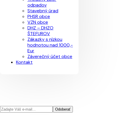
odpadov
Stavebný úrad
PHSR obce
VZN obce
DHZ – DHZO
ŠTEFUROV
Zákazky s nízkou
hodnotou nad 1000,-
Eur
Záverečný účet obce
Kontakt
Odoberať