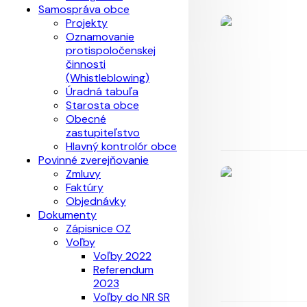
Samospráva obce
Projekty
Oznamovanie
protispoločenskej
činnosti
(Whistleblowing)
Úradná tabuľa
Starosta obce
Obecné
zastupiteľstvo
Hlavný kontrolór obce
Povinné zverejňovanie
Zmluvy
Faktúry
Objednávky
Dokumenty
Zápisnice OZ
Voľby
Voľby 2022
Referendum
2023
Voľby do NR SR