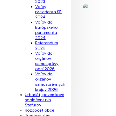
2023
Voľby
prezidenta SR
2024
Voľby do
Európskeho
parlamentu
2024
Referendum
2026
Voľby do
orgánov
samosprávy
obcí 2026
Voľby do
orgánov
samosprávnych
krajov 2026
Urbariát, pozemkové
spoločenstvo
Štefurov
Rozpočet obce
Triedený zber