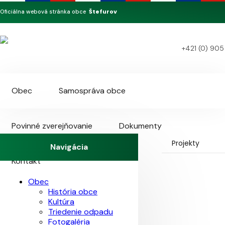
Štefurov
Oficiálna webová stránka obce
+421 (0) 905
Obec
Samospráva obce
Povinné zverejňovanie
Dokumenty
Projekty
Navigácia
Kontakt
Obec
História obce
Kultúra
Triedenie odpadu
Fotogaléria