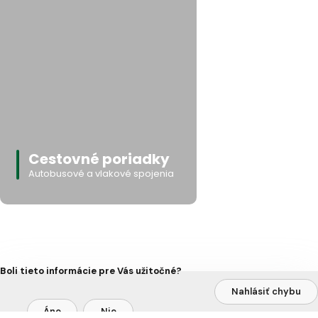
Cestovné poriadky
Autobusové a vlakové spojenia
Boli tieto informácie pre Vás užitočné?
Nahlásiť chybu
Áno
Nie