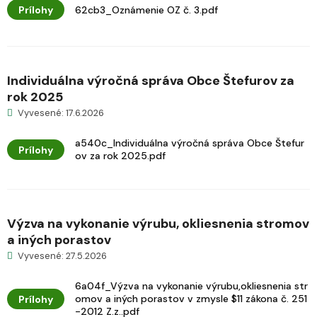
Prílohy
62cb3_Oznámenie OZ č. 3.pdf
Individuálna výročná správa Obce Štefurov za
rok 2025
Vyvesené: 17.6.2026
a540c_Individuálna výročná správa Obce Štefur
Prílohy
ov za rok 2025.pdf
Výzva na vykonanie výrubu, okliesnenia stromov
a iných porastov
Vyvesené: 27.5.2026
6a04f_Výzva na vykonanie výrubu,okliesnenia str
omov a iných porastov v zmysle $11 zákona č. 251
Prílohy
-2012 Z.z..pdf